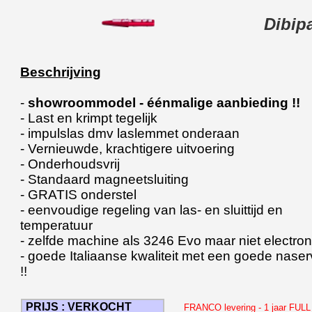
Dibip
Beschrijving
-
showroommodel - éénmalige aanbieding !!
- Last en krimpt tegelijk
- impulslas dmv laslemmet onderaan
- Vernieuwde, krachtigere uitvoering
- Onderhoudsvrij
- Standaard magneetsluiting
- GRATIS onderstel
- eenvoudige regeling van las- en sluittijd en
temperatuur
- zelfde machine als 3246 Evo maar niet electro
- goede Italiaanse kwaliteit met een goede naser
!!
PRIJS : VERKOCHT
FRANCO levering - 1 jaar FULL g